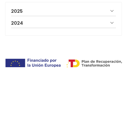
2025
2024
Financiado por la Unión Europea - NextGenerationEU. Sin
embargo, los puntos de vista y las opiniones
expresadas son únicamente los del autor o autores y no
reflejan necesariamente los de la Unión Europea o la
Comisión Europea. Ni la Unión Europea ni la Comisión
Europea pueden ser consideradas responsables de las
mismas.