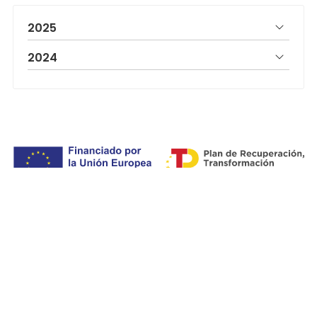
2025
2024
Financiado por la Unión Europea - NextGenerationEU. Sin
embargo, los puntos de vista y las opiniones
expresadas son únicamente los del autor o autores y no
reflejan necesariamente los de la Unión Europea o la
Comisión Europea. Ni la Unión Europea ni la Comisión
Europea pueden ser consideradas responsables de las
mismas.